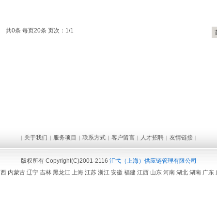
共0条 每页20条 页次：1/1
关于我们
服务项目
联系方式
客户留言
人才招聘
友情链接
|
|
|
|
|
|
|
版权所有 Copyright(C)2001-2116
汇弋（上海）供应链管理有限公司
山西
内蒙古
辽宁
吉林
黑龙江
上海
江苏
浙江
安徽
福建
江西
山东
河南
湖北
湖南
广东